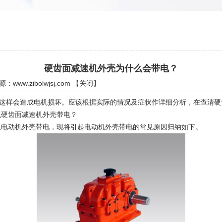
硬齿面减速机外壳为什么会带电？
来源：
www.zibolwjsj.com
【
关闭
】
样会造成电机损坏。应该根据实际的情况及症状作详细分析，在查清硬
么硬齿面减速机外壳带电？
电动机外壳带电，现将引起电动机外壳带电的常见原因归纳如下。