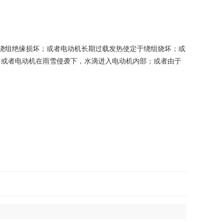
绕组绝缘损坏；或者电动机长期过载发热使定于绕组烧坏；或
；或者电动机在雨雪侵袭下，水滴进入电动机内部；或者由于