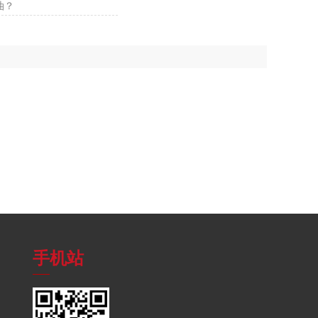
油？
手机站