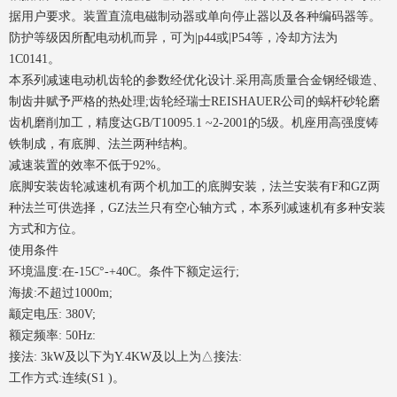
据用户要求。装置直流电磁制动器或单向停止器以及各种编码器等。
防护等级因所配电动机而异，可为|p44或|P54等，冷却方法为
1C0141。
本系列减速电动机齿轮的参数经优化设计.采用高质量合金钢经锻造、
制齿井赋予严格的热处理;齿轮经瑞士REISHAUER公司的蜗杆砂轮磨
齿机磨削加工，精度达GB/T10095.1 ~2-2001的5级。机座用高强度铸
铁制成，有底脚、法兰两种结构。
减速装置的效率不低于92%。
底脚安装齿轮减速机有两个机加工的底脚安装，法兰安装有F和GZ两
种法兰可供选择，GZ法兰只有空心轴方式，本系列减速机有多种安装
方式和方位。
使用条件
环境温度:在-15C°-+40C。条件下额定运行;
海拔:不超过1000m;
颛定电压: 380V;
额定频率: 50Hz:
接法: 3kW及以下为Y.4KW及以上为△接法:
工作方式:连续(S1 )。