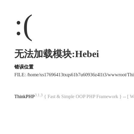
:(
无法加载模块:Hebei
错误位置
FILE: /home/xs17696413txqs61b7u60936z4l1t3/wwwroot/T
3.1.3
ThinkPHP
{ Fast & Simple OOP PHP Framework } -- 