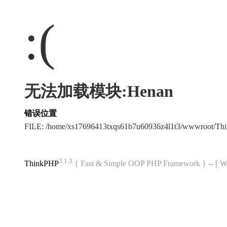
:(
无法加载模块:Henan
错误位置
FILE: /home/xs17696413txqs61b7u60936z4l1t3/wwwroot/T
3.1.3
ThinkPHP
{ Fast & Simple OOP PHP Framework } -- 