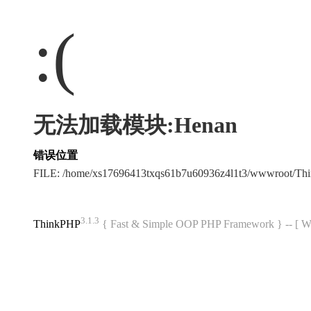
:(
无法加载模块:Henan
错误位置
FILE: /home/xs17696413txqs61b7u60936z4l1t3/wwwroot/T
3.1.3
ThinkPHP
{ Fast & Simple OOP PHP Framework } -- 