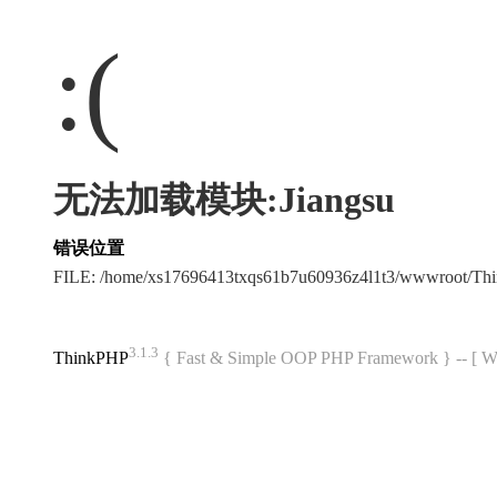
:(
无法加载模块:Jiangsu
错误位置
FILE: /home/xs17696413txqs61b7u60936z4l1t3/wwwroot/T
3.1.3
ThinkPHP
{ Fast & Simple OOP PHP Framework } -- 