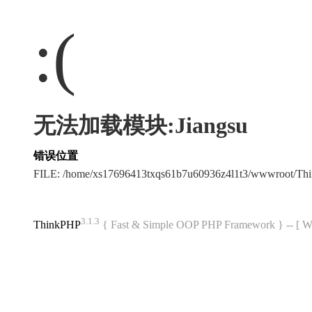
:(
无法加载模块:Jiangsu
错误位置
FILE: /home/xs17696413txqs61b7u60936z4l1t3/wwwroot/T
3.1.3
ThinkPHP
{ Fast & Simple OOP PHP Framework } -- 