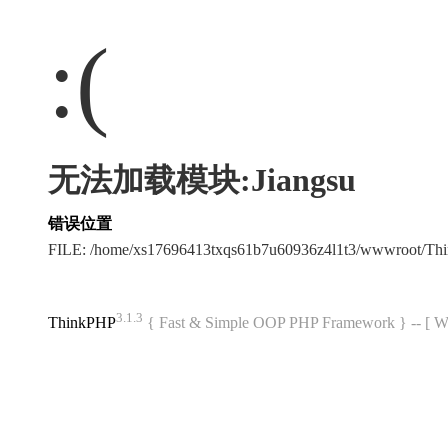
:(
无法加载模块:Jiangsu
错误位置
FILE: /home/xs17696413txqs61b7u60936z4l1t3/wwwroot/T
3.1.3
ThinkPHP
{ Fast & Simple OOP PHP Framework } -- 