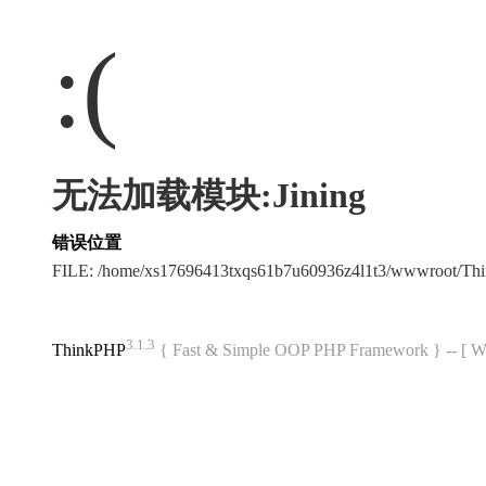
:(
无法加载模块:Jining
错误位置
FILE: /home/xs17696413txqs61b7u60936z4l1t3/wwwroot/T
3.1.3
ThinkPHP
{ Fast & Simple OOP PHP Framework } -- 