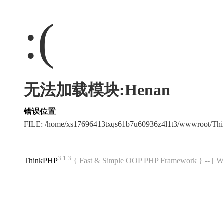
:(
无法加载模块:Henan
错误位置
FILE: /home/xs17696413txqs61b7u60936z4l1t3/wwwroot/T
3.1.3
ThinkPHP
{ Fast & Simple OOP PHP Framework } -- 