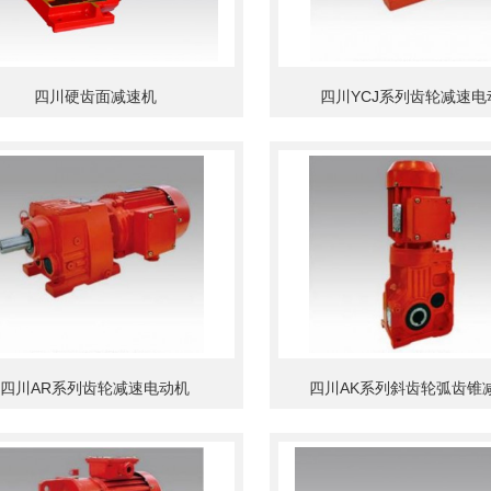
四川硬齿面减速机
四川YCJ系列齿轮减速电
四川AR系列齿轮减速电动机
四川AK系列斜齿轮弧齿锥