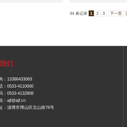
34 条记录
1
2
3
下一页
我们
：13386433069
0533-4110000
0533-4132808
ajf@ajf.cn
址：淄博市博山区北山路76号