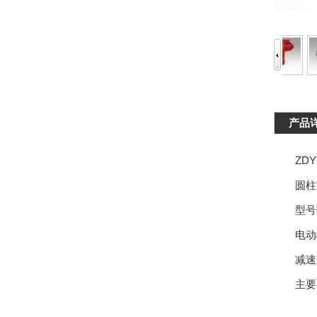
产品
ZDY、
圆柱齿
型号规格:Z
电动机功率
减速器速比:
主要用