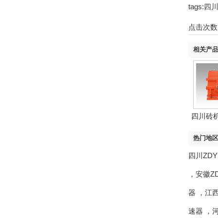
tags
点击次数
相关产
四川砖
热门地
四川ZD
，
安徽Z
器
，
江西
速器
，