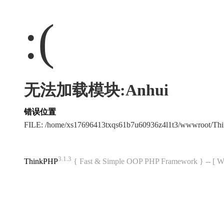
:(
无法加载模块:Anhui
错误位置
FILE: /home/xs17696413txqs61b7u60936z4l1t3/wwwroot/T
3.1.3
ThinkPHP
{ Fast & Simple OOP PHP Framework } -- 