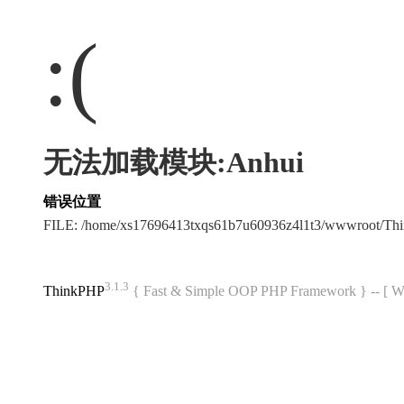
:(
无法加载模块:Anhui
错误位置
FILE: /home/xs17696413txqs61b7u60936z4l1t3/wwwroot/T
3.1.3
ThinkPHP
{ Fast & Simple OOP PHP Framework } -- 