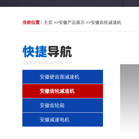
当前位置 :
主页
>>
安徽产品展示
>>
安徽齿轮减速机
安徽硬齿面减速机
安徽齿轮减速机
安徽齿轮箱
安徽减速电机