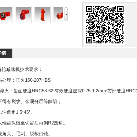
详情
轮减速机技术要求：
理：正火160-207HBS
齿面硬度HRC58-62;有效硬度层深0.75-1.2mm;芯部硬度HRC3
得有裂纹、金属分层等缺陷；
倒角1.5*45°。
端齿保留至切齿后再倒R2圆角。
角尖、毛刺、锐棱倒钝。