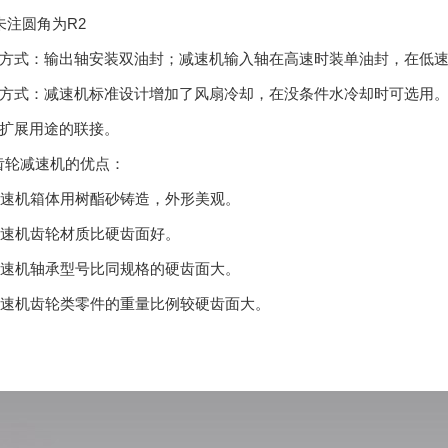
注圆角为R2
式：输出轴安装双油封；减速机输入轴在高速时装单油封，在低速
式：减速机标准设计增加了风扇冷却，在没条件水冷却时可选用。
扩展用途的联接。
轮减速机的优点：
速机箱体用树酯砂铸造，外形美观。
速机齿轮材质比硬齿面好。
速机轴承型号比同规格的硬齿面大。
速机齿轮类零件的重量比例较硬齿面大。