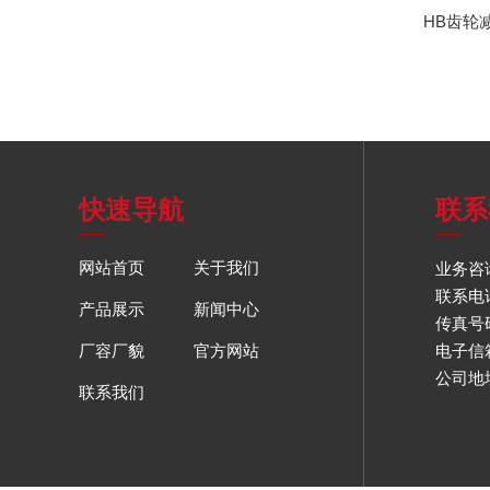
HB齿轮
快速导航
联系
网站首页
关于我们
业务咨询
联系电话：
产品展示
新闻中心
传真号码：
厂容厂貌
官方网站
电子信箱：
公司地
联系我们