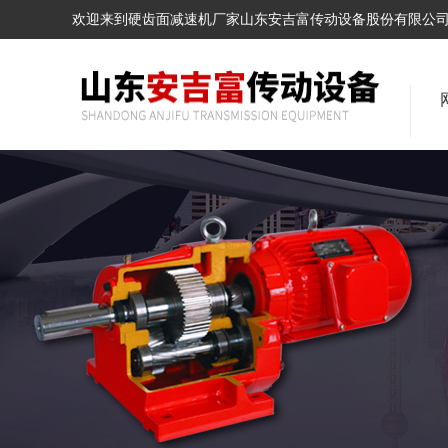
欢迎来到硬齿面减速机厂家山东安吉富传动设备股份有限公