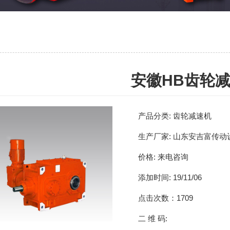
安徽HB齿轮
产品分类:
齿轮减速机
生产厂家:
山东安吉富传动
价格:
来电咨询
添加时间:
19/11/06
点击次数：
1709
二 维 码: