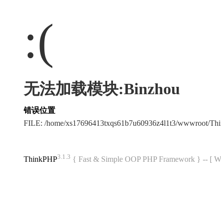
:(
无法加载模块:Binzhou
错误位置
FILE: /home/xs17696413txqs61b7u60936z4l1t3/wwwroot/T
3.1.3
ThinkPHP
{ Fast & Simple OOP PHP Framework } -- 