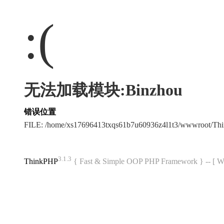
:(
无法加载模块:Binzhou
错误位置
FILE: /home/xs17696413txqs61b7u60936z4l1t3/wwwroot/T
3.1.3
ThinkPHP
{ Fast & Simple OOP PHP Framework } -- 