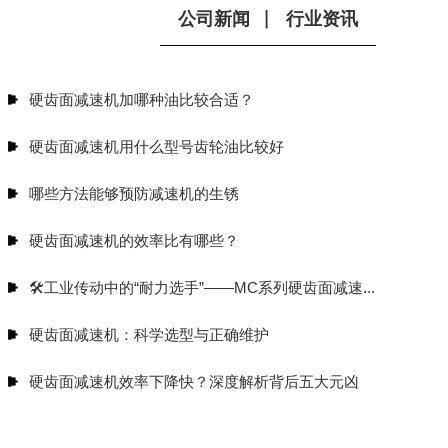
公司新闻
行业资讯
硬齿面减速机加哪种油比较合适？
硬齿面减速机用什么型号齿轮油比较好
哪些方法能够预防减速机的生锈
硬齿面减速机的效率比有哪些？
🛠️工业传动中的“耐力选手”——MC系列硬齿面减速...
硬齿面减速机：科学选型与正确维护
硬齿面减速机效率下降快？深度解析背后五大元凶