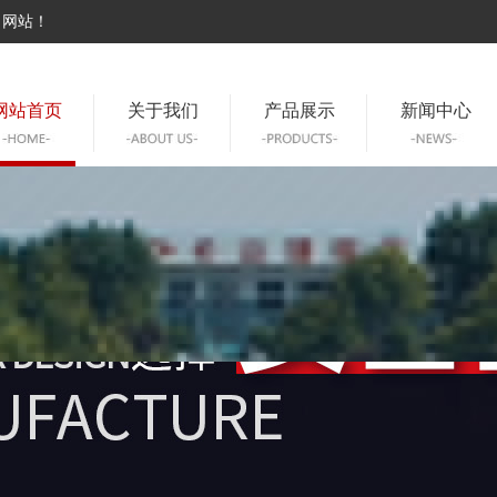
司网站！
网站首页
关于我们
产品展示
新闻中心