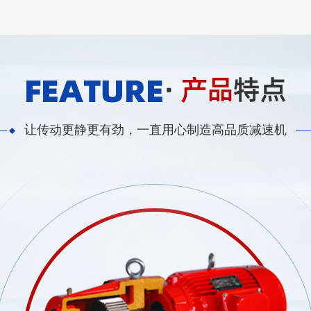
让传动更静更有劲，一直用心制造高品质减速机