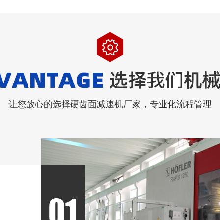
让您放心的选择硬齿面减速机厂家，专业化流程管理