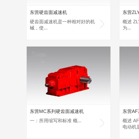
东营硬齿面减速机
东营ZL
硬齿面减速机是一种相对好的机
概述 Z
械，使...
为...
东营MC系列硬齿面减速机
东营A
一：所用缩写和标准 概...
概述 
电动机是.