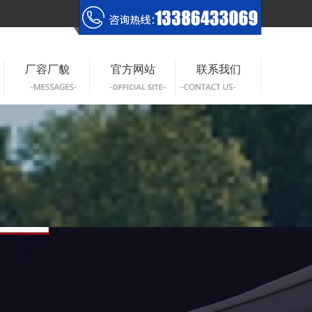
厂容厂貌
官方网站
联系我们