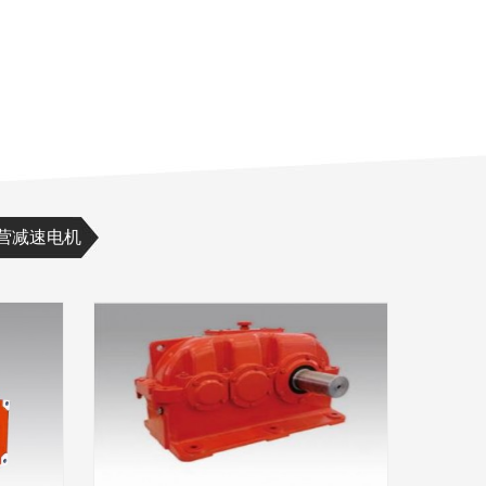
营减速电机