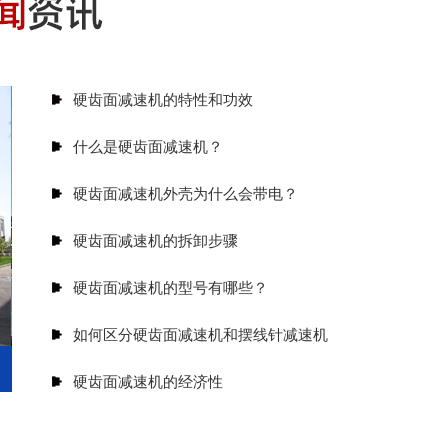
硬齿面减速机的特性和功效
什么是硬齿面减速机？
硬齿面减速机外壳为什么会带电？
硬齿面减速机的拆卸步骤
硬齿面减速机的型号有哪些？
如何区分硬齿面减速机和摆线针减速机
硬齿面减速机的经济性