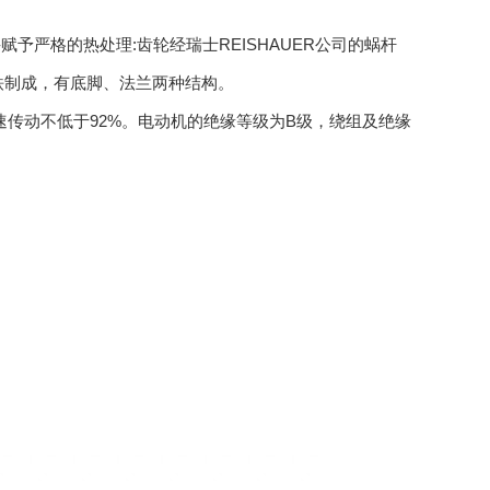
严格的热处理:齿轮经瑞士REISHAUER公司的蜗杆
强度铸铁制成，有底脚、法兰两种结构。
减速传动不低于92%。电动机的绝缘等级为B级，绕组及绝缘