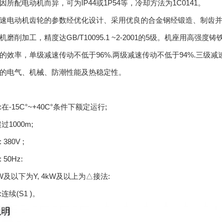
因所配电动机而异，可为IP44或1P54等，冷却方法为1C0141。
速电动机齿轮的参数经优化设计、采用优良的合金钢经锻造、制齿并赋予
机磨削加工，精度达GB/T10095.1 ~2-2001的5级。机座用高
的效率，单级减速传动不低于96%.两级减速传动不低于94%.三级
的电气、机械、防潮性能及热稳定性。
在-15C°~+40C°条件下额定运行;
过1000m;
380V ;
50Hz:
kW及以下为Y, 4kW及以上为△接法:
连续(S1 )。