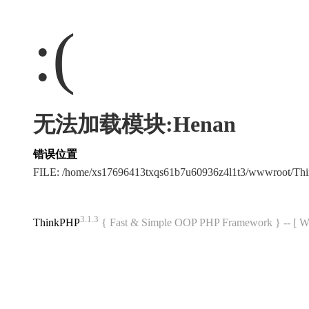
:(
无法加载模块:Henan
错误位置
FILE: /home/xs17696413txqs61b7u60936z4l1t3/wwwroot/T
3.1.3
ThinkPHP
{ Fast & Simple OOP PHP Framework } -- 