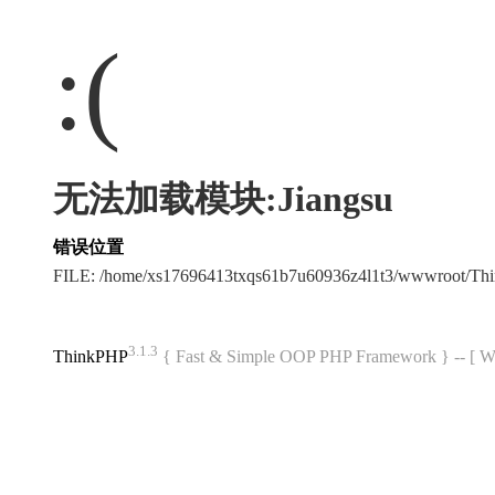
:(
无法加载模块:Jiangsu
错误位置
FILE: /home/xs17696413txqs61b7u60936z4l1t3/wwwroot/T
3.1.3
ThinkPHP
{ Fast & Simple OOP PHP Framework } -- 