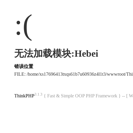
:(
无法加载模块:Hebei
错误位置
FILE: /home/xs17696413txqs61b7u60936z4l1t3/wwwroot/T
3.1.3
ThinkPHP
{ Fast & Simple OOP PHP Framework } -- 