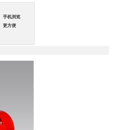
手机浏览
更方便