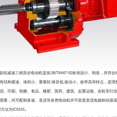
列齿轮减速三相异步电动机是按JB/T6447-92标准设计、制造，并
有结构紧凑、体积小、重量轻.噪音低.振动小、效率高等特点，是
泥、印刷、制糖、食品、橡胶、医药、建筑、起重运输、农机等行业
需要，尚可配制多速、直流等各类电动机并可装置直流电磁制动器或单
却方法为IC0141。