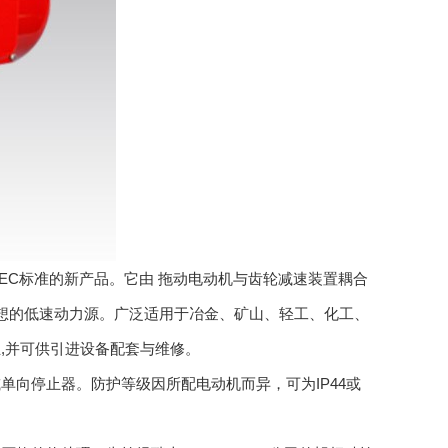
符合IEC标准的新产品。它由 拖动电动机与齿轮减速装置耦合
理想的低速动力源。广泛适用于冶金、矿山、轻工、化工、
,并可供引进设备配套与维修。
向停止器。防护等级因所配电动机而异，可为IP44或