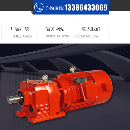
厂容厂貌
官方网站
联系我们