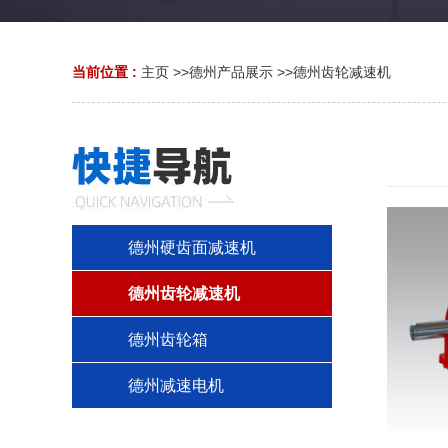
当前位置 :
主页
>>
德州产品展示
>>
德州齿轮减速机
德州硬齿面减速机
德州齿轮减速机
德州齿轮箱
德州减速电机