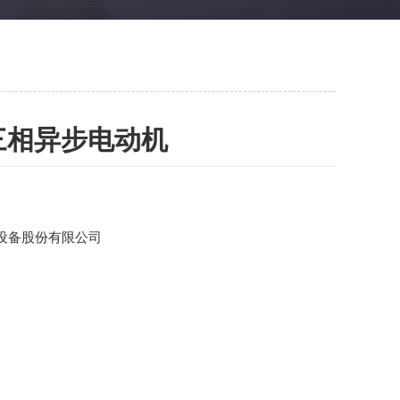
三相异步电动机
设备股份有限公司