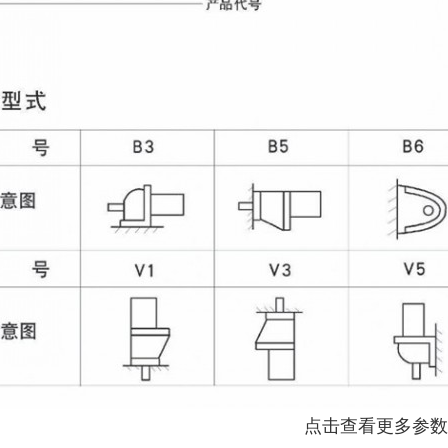
点击查看更多参数