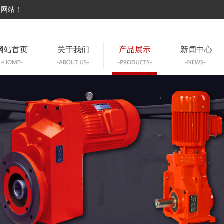
司网站！
网站首页
关于我们
产品展示
新闻中心