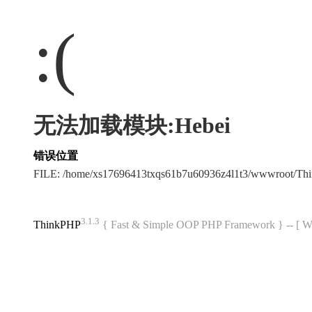
:(
无法加载模块:Hebei
错误位置
FILE: /home/xs17696413txqs61b7u60936z4l1t3/wwwroot/T
3.1.3
ThinkPHP
{ Fast & Simple OOP PHP Framework } -- 