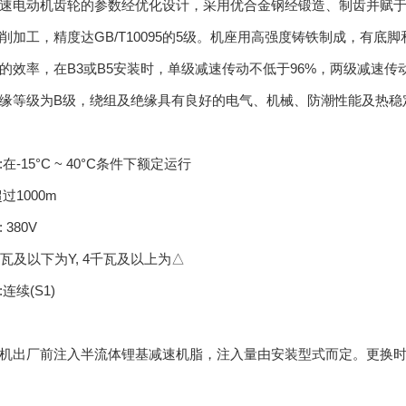
速电动机齿轮的参数经优化设计，采用优合金钢经锻造、制齿并赋于严
削加工，精度达GB/T10095的5级。机座用高强度铸铁制成，有底
的效率，在B3或B5安装时，单级减速传动不低于96%，两级减速传
缘等级为B级，绕组及绝缘具有良好的电气、机械、防潮性能及热稳
在-15°C ~ 40°C条件下额定运行
过1000m
 380V
千瓦及以下为Y, 4千瓦及以上为△
连续(S1)
机出厂前注入半流体锂基减速机脂，注入量由安装型式而定。更换时间为