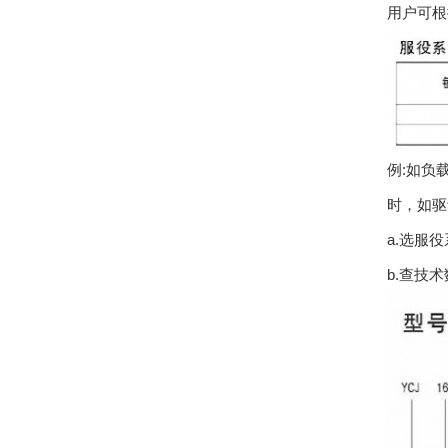
用户可根
例:如负
时，如驱
a.选服役系
b.查技术数