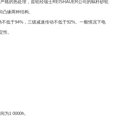
格的热处理，齿轮经瑞士REISHAUER公司的蜗杆砂轮
脚和凸缘两种结构。
动不低于94%，三级减速传动不低于92%。一般情况下电
定性。
1 0000h。