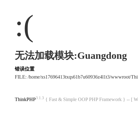
:(
无法加载模块:Guangdong
错误位置
FILE: /home/xs17696413txqs61b7u60936z4l1t3/wwwroot/T
3.1.3
ThinkPHP
{ Fast & Simple OOP PHP Framework } -- 