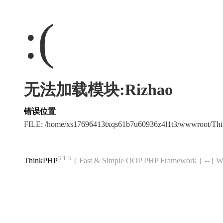
:(
无法加载模块:Rizhao
错误位置
FILE: /home/xs17696413txqs61b7u60936z4l1t3/wwwroot/T
3.1.3
ThinkPHP
{ Fast & Simple OOP PHP Framework } -- 