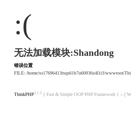
:(
无法加载模块:Shandong
错误位置
FILE: /home/xs17696413txqs61b7u60936z4l1t3/wwwroot/T
3.1.3
ThinkPHP
{ Fast & Simple OOP PHP Framework } -- 