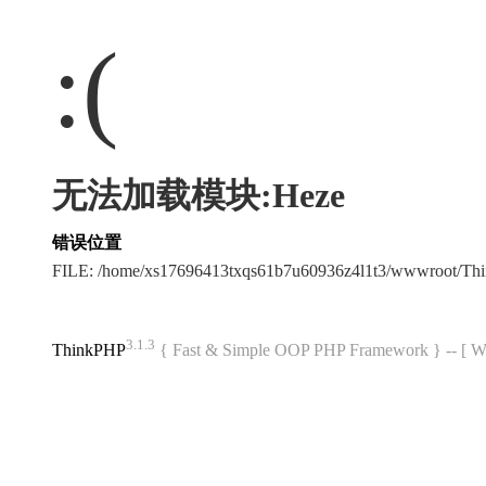
:(
无法加载模块:Heze
错误位置
FILE: /home/xs17696413txqs61b7u60936z4l1t3/wwwroot/T
3.1.3
ThinkPHP
{ Fast & Simple OOP PHP Framework } -- 