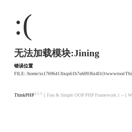
:(
无法加载模块:Jining
错误位置
FILE: /home/xs17696413txqs61b7u60936z4l1t3/wwwroot/T
3.1.3
ThinkPHP
{ Fast & Simple OOP PHP Framework } -- 