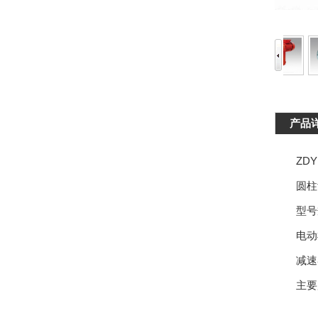
产品
ZDY、
圆柱齿
型号规格:Z
电动机功率
减速器速比:
主要用