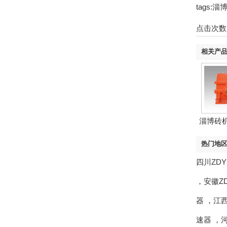
tags
点击次数
相关产
淄博砖
热门地
四川ZD
，
安徽Z
器
，
江西
速器
，