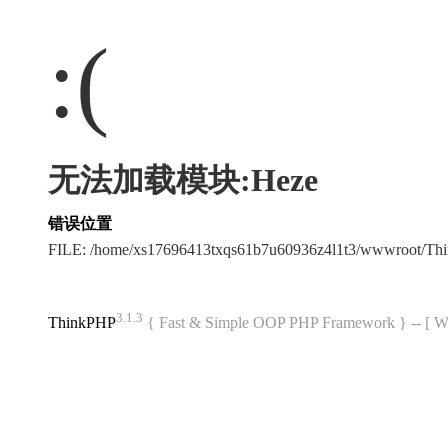
:(
无法加载模块:Heze
错误位置
FILE: /home/xs17696413txqs61b7u60936z4l1t3/wwwroot/T
3.1.3
ThinkPHP
{ Fast & Simple OOP PHP Framework } -- 