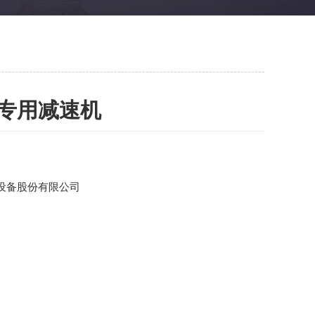
专用减速机
设备股份有限公司