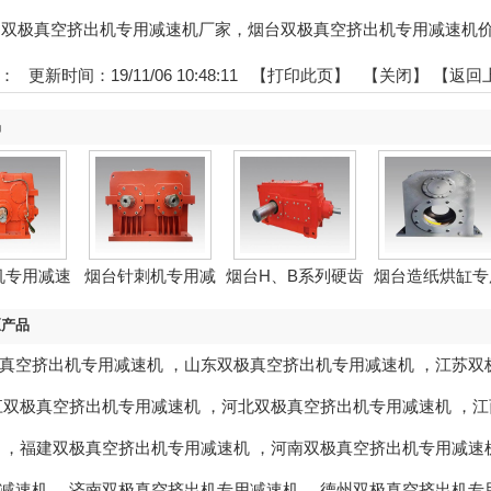
:烟台双极真空挤出机专用减速机厂家，烟台双极真空挤出机专用减速机
：
更新时间：19/11/06 10:48:11 【
打印此页
】 【
关闭
】
【返回
品
机专用减速
烟台针刺机专用减
烟台H、B系列硬齿
烟台造纸烘缸专
机
速机
面...
减速...
区产品
真空挤出机专用减速机
，
山东双极真空挤出机专用减速机
，
江苏双
江双极真空挤出机专用减速机
，
河北双极真空挤出机专用减速机
，
江
，
福建双极真空挤出机专用减速机
，
河南双极真空挤出机专用减速
减速机
，
济南双极真空挤出机专用减速机
，
德州双极真空挤出机专