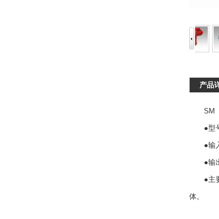
产品
SM 
●型号规格
●输入功率
●输出转速
●主要特
体。