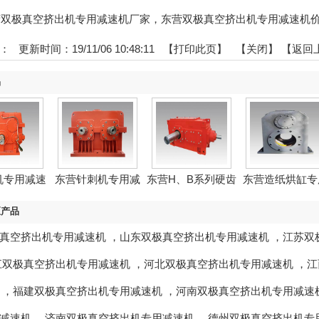
:东营双极真空挤出机专用减速机厂家，东营双极真空挤出机专用减速机
：
更新时间：19/11/06 10:48:11 【
打印此页
】 【
关闭
】
【返回
品
机专用减速
东营针刺机专用减
东营H、B系列硬齿
东营造纸烘缸专
机
速机
面...
减速...
区产品
真空挤出机专用减速机
，
山东双极真空挤出机专用减速机
，
江苏双
江双极真空挤出机专用减速机
，
河北双极真空挤出机专用减速机
，
江
，
福建双极真空挤出机专用减速机
，
河南双极真空挤出机专用减速
减速机
，
济南双极真空挤出机专用减速机
，
德州双极真空挤出机专