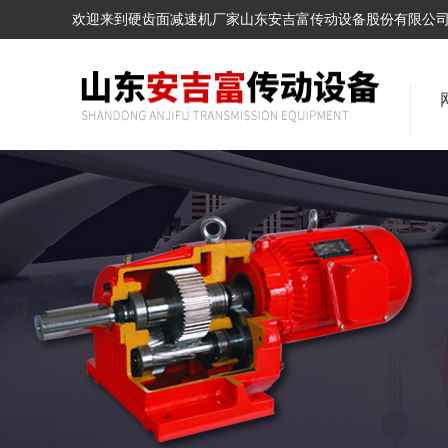
欢迎来到硬齿面减速机厂家山东安吉富传动设备股份有限公