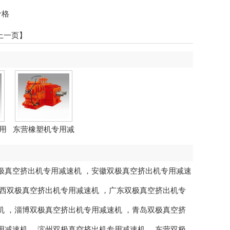
价格
上一页】
用
东营橡塑机专用减
速器
极真空挤出机专用减速机
，
安徽双极真空挤出机专用减速
西双极真空挤出机专用减速机
，
广东双极真空挤出机专
机
，
淄博双极真空挤出机专用减速机
，
青岛双极真空挤
用减速机
，
滨州双极真空挤出机专用减速机
，
东营双极