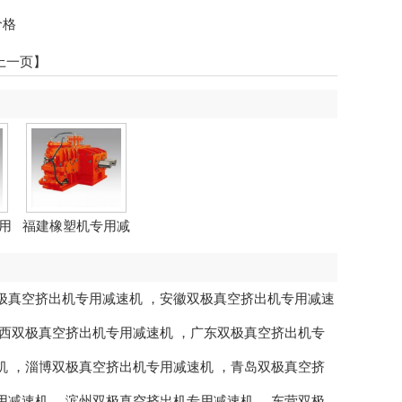
价格
上一页】
用
福建橡塑机专用减
速器
极真空挤出机专用减速机
，
安徽双极真空挤出机专用减速
西双极真空挤出机专用减速机
，
广东双极真空挤出机专
机
，
淄博双极真空挤出机专用减速机
，
青岛双极真空挤
用减速机
，
滨州双极真空挤出机专用减速机
，
东营双极