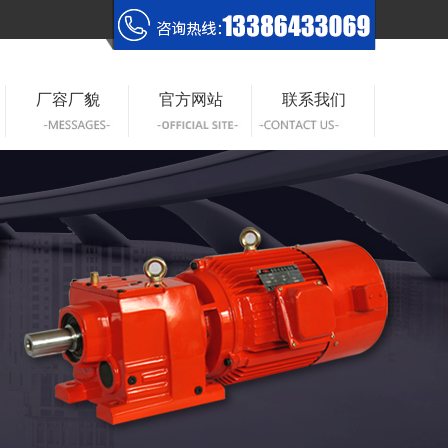
厂容厂貌
官方网站
联系我们