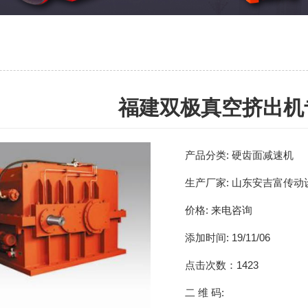
福建双极真空挤出机
产品分类:
硬齿面减速机
生产厂家:
山东安吉富传动
价格:
来电咨询
添加时间:
19/11/06
点击次数：
1423
二 维 码: