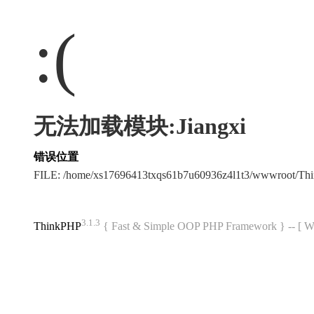
:(
无法加载模块:Jiangxi
错误位置
FILE: /home/xs17696413txqs61b7u60936z4l1t3/wwwroot/T
3.1.3
ThinkPHP
{ Fast & Simple OOP PHP Framework } -- 