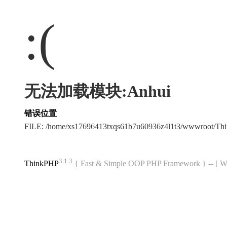
:(
无法加载模块:Anhui
错误位置
FILE: /home/xs17696413txqs61b7u60936z4l1t3/wwwroot/T
3.1.3
ThinkPHP
{ Fast & Simple OOP PHP Framework } -- 